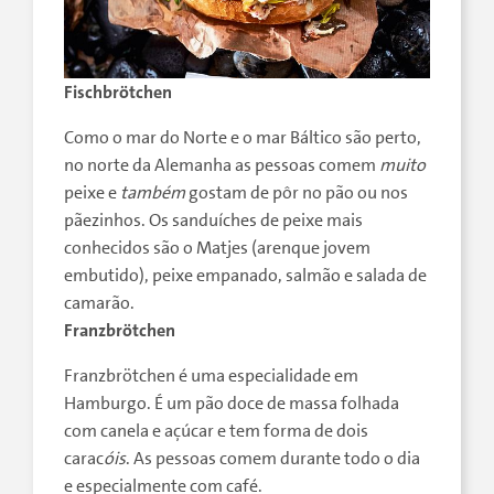
Fischbrötchen
Como o mar do Norte e o mar Báltico são perto,
no norte da Alemanha as pessoas comem
muito
peixe e
também
gostam de pôr no pão ou nos
pãezinhos. Os sanduíches de peixe mais
conhecidos são o Matjes (arenque jovem
embutido), peixe empanado, salmão e salada de
camarão.
Franzbrötchen
Franzbrötchen é uma especialidade em
Hamburgo. É um pão doce de massa folhada
com canela e açúcar e tem forma de dois
carac
óis
. As pessoas comem durante todo o dia
e especialmente com café.