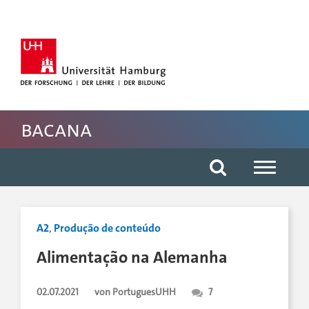
Hauptnavigation anspringen
Suche anspringen
Inhaltsbereich der Seite anspringen
Rechte Spalte anspringen
Fussbereich der Seite anspringen
BACANA
A2
,
Produção de conteúdo
Alimentação na Alemanha
02.07.2021
von PortuguesUHH
7