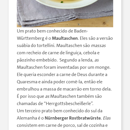
Um prato bem conhecido de Baden-
Württemberg é o
Maultaschen
. Eles são a versão
suábia do tortellini. Maultaschen são
massas
com recheio de carne de linguiça, cebola e
pãozinho embebido. Segundo a lenda,
as
Maultaschen foram inventadas por um monge.
Ele queria esconder a carne de Deus durante a
Quaresma e ainda poder comê-la, então ele
embrulhou a massa de macarrão em torno dela.
É por isso que
as
Maultaschen também são
chamadas de “Herrgottsbescheißerle”.
Um terceiro prato bem conhecido do sul da
Alemanha é o
Nürnberger Rostbratwürste
.
Elas
consistem em carne de porco, sal de cozinha e