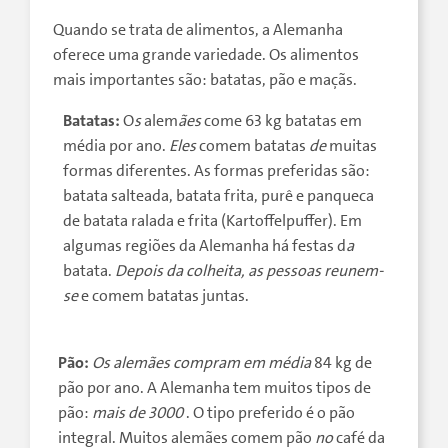
Quando se trata de alimentos, a Alemanha
oferece uma grande variedade. Os alimentos
mais importantes são: batatas, pão e maçãs.
Batatas:
O
s
alem
ães
come 63 kg batatas em
média por ano.
Eles
comem batatas
de
muitas
formas diferentes. As formas preferidas são:
batata salteada, batata frita, purê e panqueca
de batata ralada e frita (Kartoffelpuffer). Em
algumas regiões da Alemanha há festas d
a
batata.
Depois da colheita, as pessoas reunem-
se
e comem batatas juntas.
Pão:
Os alemães compram
em média
84 kg de
pão por ano. A Alemanha tem muitos tipos de
pão:
mais de 3000
. O tipo preferido é o pão
integral. Muitos alemães comem pão
no
café da