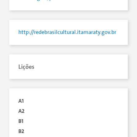
http://redebrasilcultural.itamaraty.gov.br
Lições
A1
A2
B1
B2