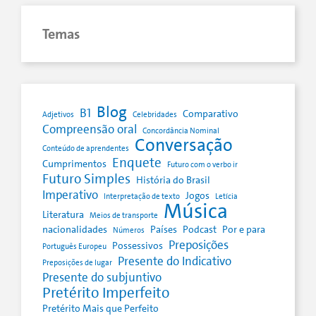
Temas
Blog
B1
Comparativo
Adjetivos
Celebridades
Compreensão oral
Concordância Nominal
Conversação
Conteúdo de aprendentes
Enquete
Cumprimentos
Futuro com o verbo ir
Futuro Simples
História do Brasil
Imperativo
Jogos
Interpretação de texto
Letícia
Música
Literatura
Meios de transporte
nacionalidades
Países
Podcast
Por e para
Números
Preposições
Possessivos
Português Europeu
Presente do Indicativo
Preposições de lugar
Presente do subjuntivo
Pretérito Imperfeito
Pretérito Mais que Perfeito