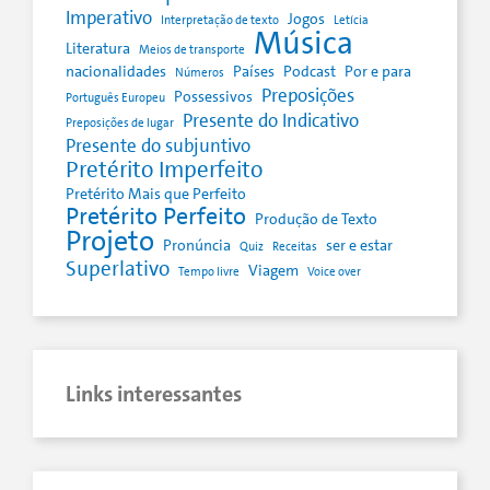
Imperativo
Jogos
Interpretação de texto
Letícia
Música
Literatura
Meios de transporte
nacionalidades
Países
Podcast
Por e para
Números
Preposições
Possessivos
Português Europeu
Presente do Indicativo
Preposições de lugar
Presente do subjuntivo
Pretérito Imperfeito
Pretérito Mais que Perfeito
Pretérito Perfeito
Produção de Texto
Projeto
Pronúncia
ser e estar
Quiz
Receitas
Superlativo
Viagem
Tempo livre
Voice over
Links interessantes