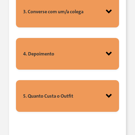
3. Converse com um/a colega
4. Depoimento
O que você mais gosta de
usar? (
Eu adoro usar ..
.)
O que você não usa, nunca
usou e jamais vai usar?
5. Quanto Custa o Outfit
O que você tem muitos/as? O
que você não tem e o que você
nunca teve?