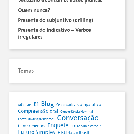
Vestuário e consumo: frases prontas
Quem nunca?
Presente do subjuntivo (drilling)
Presente do Indicativo – Verbos
irregulares
Temas
Blog
B1
Comparativo
Adjetivos
Celebridades
Compreensão oral
Concordância Nominal
Conversação
Conteúdo de aprendentes
Enquete
Cumprimentos
Futuro com o verbo ir
Futuro Simples
História do Brasil